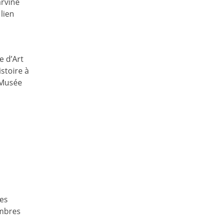
arvine
lien
 d’Art
istoire à
 Musée
es
embres