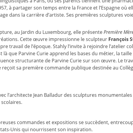
 linguistiques à Paris, où ses parents tiennent une pharmaci
1957, à partager son temps entre la France et l’Espagne où el
age dans la carrière d’artiste. Ses premières sculptures voie
lpture, au Jardin du Luxembourg, elle présente
Première Mèr
éations. Cette œuvre impressionne le sculpteur
François S
 travail de l’époque. Stahly l’invite à rejoindre l’atelier col
 là que Parvine Curie apprend les bases du métier, la taille
nfluence structurante de Parvine Curie sur son œuvre. Le trav
le reçoit sa première commande publique destinée au Collè
avec l’architecte Jean Balladur des sculptures monumentales
scolaires.
ombreuses commandes et expositions se succèdent, entrecou
tats-Unis qui nourrissent son inspiration.