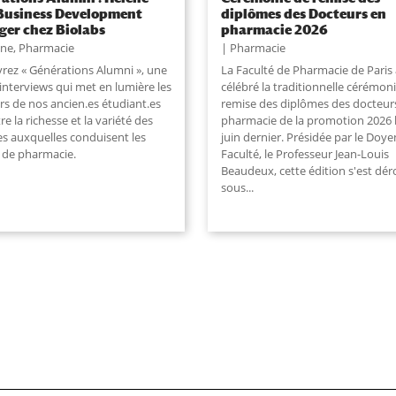
 Business Development
diplômes des Docteurs en
er chez Biolabs
pharmacie 2026
une
,
Pharmacie
Pharmacie
rez « Générations Alumni », une
La Faculté de Pharmacie de Paris 
’interviews qui met en lumière les
célébré la traditionnelle cérémon
rs de nos ancien.es étudiant.es
remise des diplômes des docteur
stre la richesse et la variété des
pharmacie de la promotion 2026 
es auxquelles conduisent les
juin dernier. Présidée par le Doye
 de pharmacie.
Faculté, le Professeur Jean-Louis
Beaudeux, cette édition s'est dér
sous...