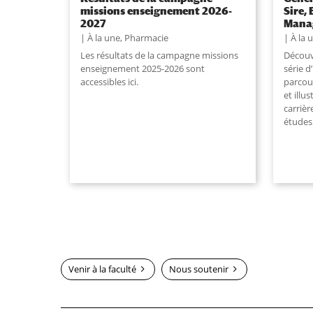
missions enseignement 2026-
Sire,
2027
Manag
À la une
,
Pharmacie
À la 
Les résultats de la campagne missions
Découv
enseignement 2025-2026 sont
série d
accessibles ici.
parcou
et illu
carrièr
études
Venir à la faculté
Nous soutenir