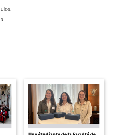
oulos.
la
Une étudiante de la Faculté de