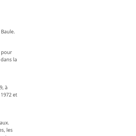
 Baule.
e pour
 dans la
9, à
 1972 et
iaux.
es, les