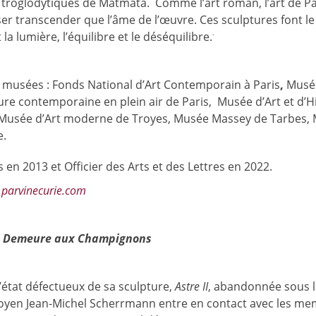
s troglodytiques de Matmata. Comme l’art roman, l’art de P
sser transcender que l’âme de l’œuvre. Ces sculptures font le 
.
 la lumière, l’équilibre et le déséquilibre.
musées : Fonds National d’Art Contemporain à Paris
,
Musée
ture contemporaine en plein air de Paris,
Musée d’Art et d’H
 Musée d’Art moderne de Troyes, Musée Massey de Tarbes,
e.
s en 2013 et Officier des Arts et des Lettres en 2022.
e
parvinecurie.com
a
Demeure aux Champignons
l’état défectueux de sa sculpture,
Astre II
, abandonnée sous l
 Doyen Jean-Michel Scherrmann entre en contact avec les m