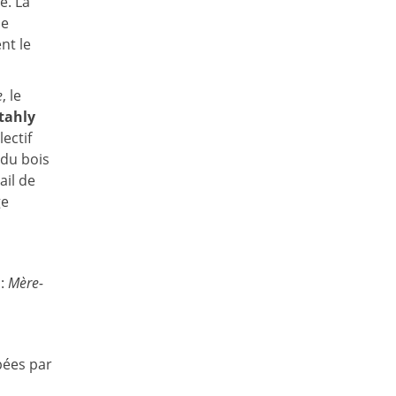
e. La
le
nt le
e
, le
tahly
lectif
 du bois
ail de
ge
 :
Mère-
pées par