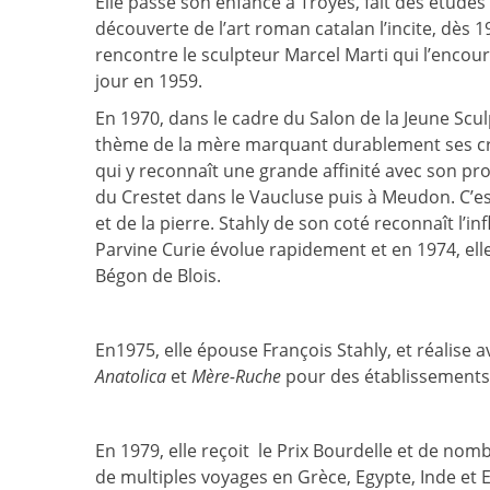
Elle passe son enfance à Troyes, fait des études
découverte de l’art roman catalan l’incite, dès 
rencontre le sculpteur Marcel Marti qui l’encour
jour en 1959.
En 1970, dans le cadre du Salon de la Jeune Scu
thème de la mère marquant durablement ses cr
qui y reconnaît une grande affinité avec son propre
du Crestet dans le Vaucluse puis à Meudon. C’est
et de la pierre. Stahly de son coté reconnaît l’i
Parvine Curie évolue rapidement et en 1974, el
Bégon de Blois.
En1975, elle épouse François Stahly, et réalise 
Anatolica
et
Mère-Ruche
pour des établissements 
En 1979, elle reçoit le Prix Bourdelle et de n
de multiples voyages en Grèce, Egypte, Inde et E