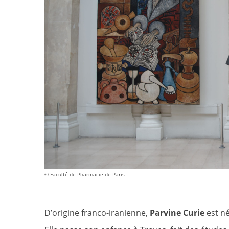
© Faculté de Pharmacie de Paris
D’origine franco-iranienne,
Parvine Curie
est né