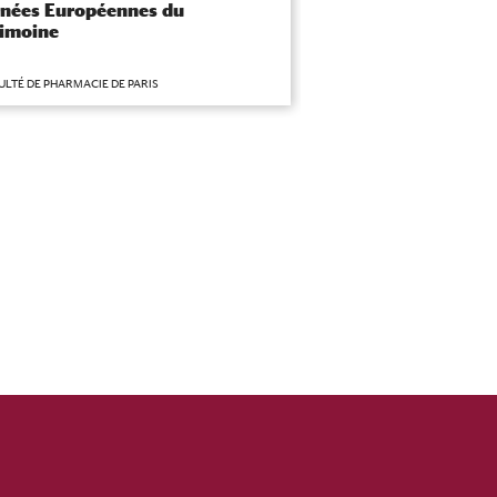
nées Européennes du
Journées pharmace
rimoine
internationales de 
ULTÉ DE PHARMACIE DE PARIS
FACULTÉ DE PHARMACIE DE 