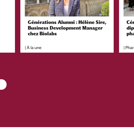
Générations Alumni : Hélène Sire,
Cé
Business Development Manager
di
chez Biolabs
ph
|
À la une
|
Pha