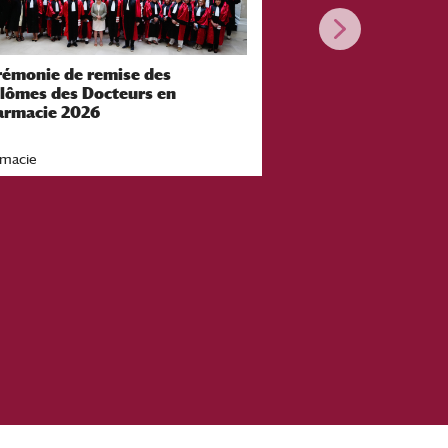
rémonie de remise des
Une étudiante de l
plômes des Docteurs en
Pharmacie de Pari
armacie 2026
1er prix national 
d’ordonnance
rmacie
|
À la une