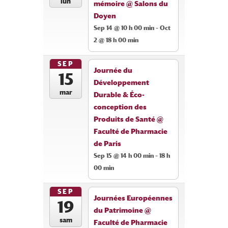
lun
mémoire
@ Salons du
Doyen
Sep 14 @ 10 h 00 min – Oct
2 @ 18 h 00 min
SEP
Journée du
15
Développement
mar
Durable & Éco-
conception des
Produits de Santé
@
Faculté de Pharmacie
de Paris
Sep 15 @ 14 h 00 min – 18 h
00 min
SEP
Journées Européennes
19
du Patrimoine
@
sam
Faculté de Pharmacie