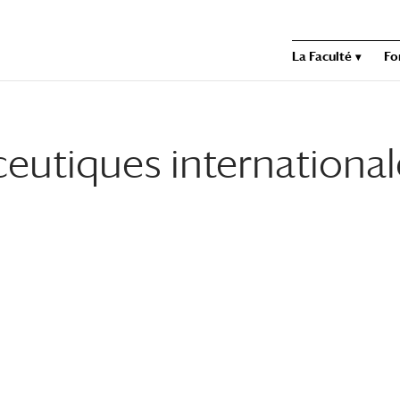
La Faculté
Fo
utiques international