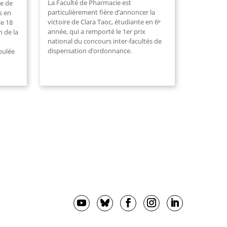
La Faculté de Pharmacie est
ie de
particulièrement fière d’annoncer la
s en
victoire de Clara Taoc, étudiante en 6ᵉ
le 18
année, qui a remporté le 1er prix
n de la
national du concours inter-facultés de
dispensation d’ordonnance.
oulée