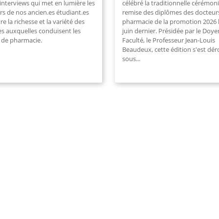
’interviews qui met en lumière les
célébré la traditionnelle cérémon
rs de nos ancien.es étudiant.es
remise des diplômes des docteur
stre la richesse et la variété des
pharmacie de la promotion 2026 
es auxquelles conduisent les
juin dernier. Présidée par le Doye
 de pharmacie.
Faculté, le Professeur Jean-Louis
Beaudeux, cette édition s'est dér
sous...