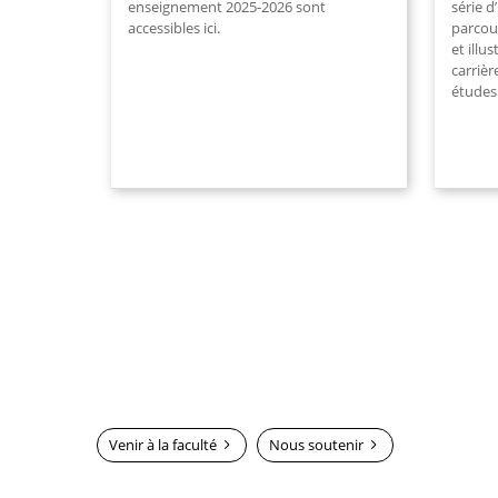
enseignement 2025-2026 sont
série d
accessibles ici.
parcou
et illu
carrièr
études
Venir à la faculté
Nous soutenir