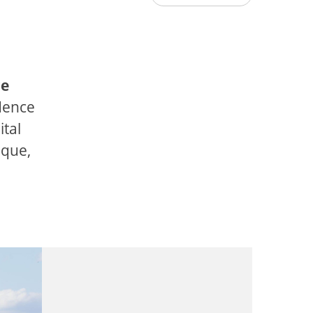
re
idence
ital
ique,