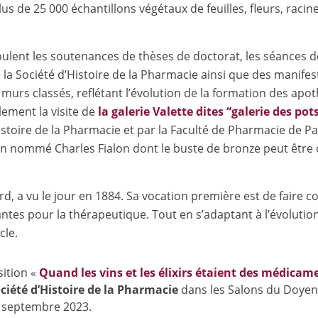
s de 25 000 échantillons végétaux de feuilles, fleurs, racine
roulent les soutenances de thèses de doctorat, les séances d
 la Société d’Histoire de la Pharmacie ainsi que des manifes
 murs classés, reflétant l’évolution de la formation des apot
lement la visite de
la galerie Valette
dites “galerie des pot
stoire de la Pharmacie et par la Faculté de Pharmacie de Pa
n nommé Charles Fialon dont le buste de bronze peut être
d, a vu le jour en 1884. Sa vocation première est de faire c
ntes pour la thérapeutique. Tout en s’adaptant à l’évolutio
cle.
sition «
Quand les vins et les élixirs étaient des médicam
ciété d’Histoire de la Pharmacie
dans les Salons du Doyen
22 septembre 2023.