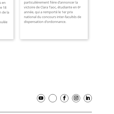
particulièrement fière d’annoncer la
s en
victoire de Clara Taoc, étudiante en 6ᵉ
le 18
année, qui a remporté le 1er prix
n de la
national du concours inter-facultés de
dispensation d’ordonnance.
oulée