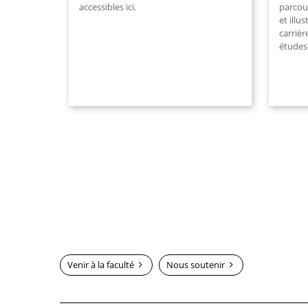
accessibles ici.
parcou
et illu
carrièr
études
Venir à la faculté
Nous soutenir