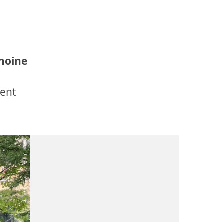
moine
ient