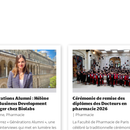
ations Alumni : Hélène
Cérémonie de remise des
 Business Development
diplômes des Docteurs en
er chez Biolabs
pharmacie 2026
une
,
Pharmacie
Pharmacie
rez « Générations Alumni », une
La Faculté de Pharmacie de Paris 
’interviews qui met en lumière les
célébré la traditionnelle cérémon