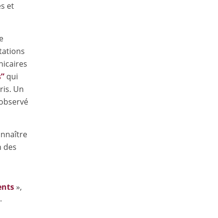
s et
e
tations
hicaires
s”
qui
ris. Un
 observé
onnaître
n des
ents
»,
.