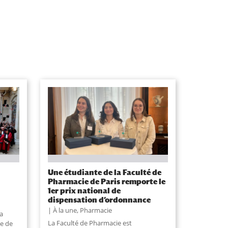
Une étudiante de la Faculté de
Pharmacie de Paris remporte le
1er prix national de
dispensation d’ordonnance
À la une
,
Pharmacie
a
La Faculté de Pharmacie est
ie de